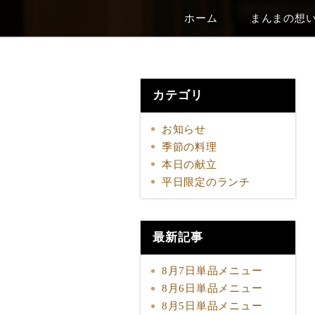
ホーム
まんまの想
カテゴリ
お知らせ
季節の料理
本日の献立
平日限定のランチ
最新記事
8月7日単品メニュー
8月6日単品メニュー
8月5日単品メニュー